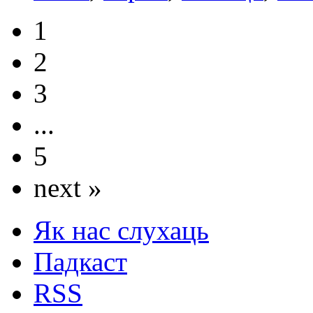
1
2
3
...
5
next »
Як нас слухаць
Падкаст
RSS