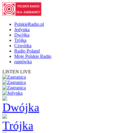
PolskieRadio.pl
Jedynka
Dwójka
Trójka
Czwórka
Radio Poland
Moje Polskie Radio
ramówka
LISTEN LIVE