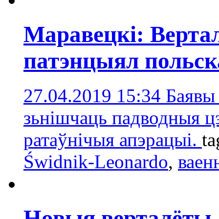
Маравецкі: Верта
патэнцыял польск
27.04.2019 15:34
Баявы
зьнішчаць падводныя цэ
ратаўнічыя апэрацыі.
ta
Świdnik-Leonardo
,
ваен
Новыя верталёты 