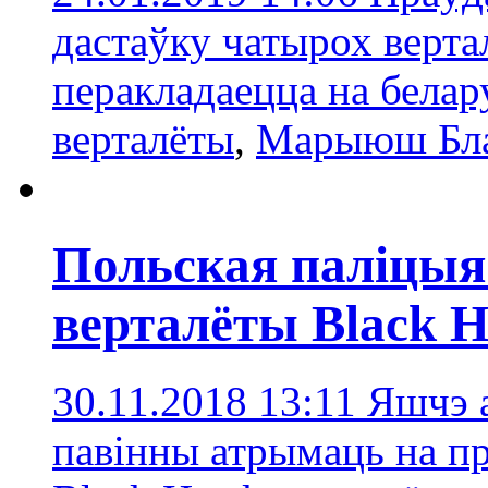
дастаўку чатырох верта
перакладаецца на белар
верталёты
,
Марыюш Бл
Польская паліцыя
верталёты Black 
30.11.2018 13:11
Яшчэ 
павінны атрымаць на пр