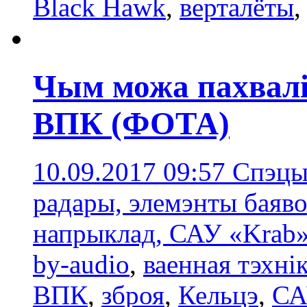
Black Hawk
,
верталёты
Чым можа пахваліц
ВПК (ФОТА)
10.09.2017 09:57
Спэцыя
радары, элемэнты баяво
напрыклад, САУ «Krab»
by-audio
,
ваенная тэхні
ВПК
,
зброя
,
Кельцэ
,
СА