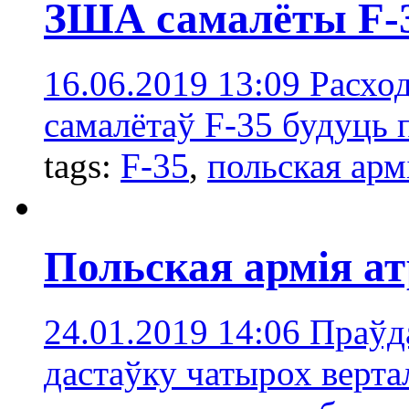
ЗША самалёты F-
16.06.2019 13:09
Расхо
самалётаў F-35 будуць 
tags:
F-35
,
польская арм
Польская армія а
24.01.2019 14:06
Праўда
дастаўку чатырох верта