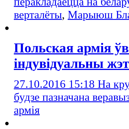
перакладаецца на белар
верталёты
,
Марыюш Бл
Польская армія ўв
індувідуальны жэ
27.10.2016 15:18
На кр
будзе пазначана веравы
армія