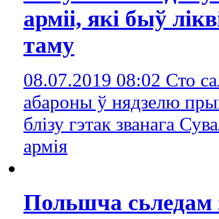
арміі, які быў лік
таму
08.07.2019 08:02
Сто с
абароны ў нядзелю прын
блізу гэтак званага Сув
армія
Польшча сьледам з