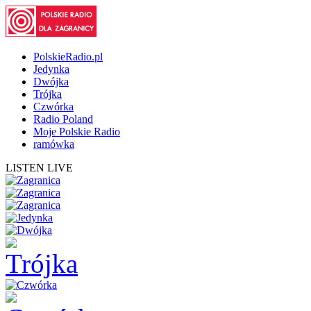
PolskieRadio.pl
Jedynka
Dwójka
Trójka
Czwórka
Radio Poland
Moje Polskie Radio
ramówka
LISTEN LIVE