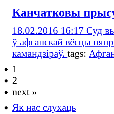
Канчатковы прысу
18.02.2016 16:17
Суд в
ў афганскай вёсцы няпр
камандзіраў.
tags:
Афган
1
2
next »
Як нас слухаць