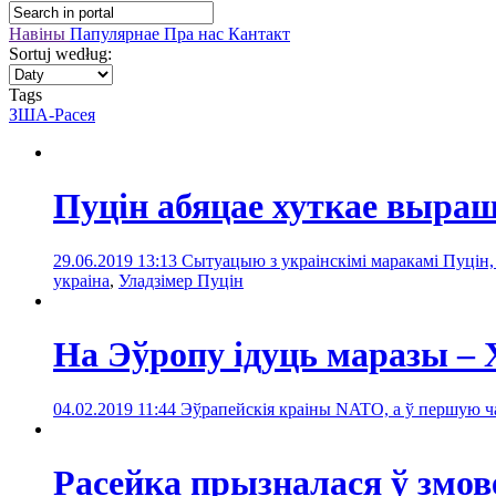
Навіны
Папулярнае
Пра нас
Кантакт
Sortuj według:
Tags
ЗША-Расея
Пуцін абяцае хуткае выраш
29.06.2019 13:13
Сытуацыю з украінскімі маракамі Пуцін
украіна
,
Уладзімер Пуцін
На Эўропу ідуць маразы – 
04.02.2019 11:44
Эўрапейскія краіны NATO, а ў першую ча
Расейка прызналася ў змо