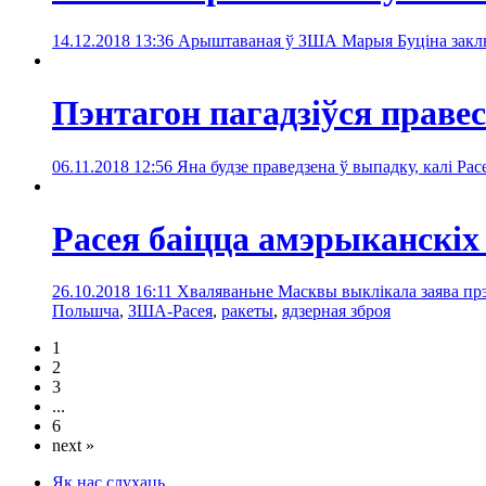
14.12.2018 13:36
Арыштаваная ў ЗША Марыя Буціна заклю
Пэнтагон пагадзіўся правес
06.11.2018 12:56
Яна будзе праведзена ў выпадку, калі Ра
Расея баіцца амэрыканскі
26.10.2018 16:11
Хваляваньне Масквы выклікала заява прэ
Польшча
,
ЗША-Расея
,
ракеты
,
ядзерная зброя
1
2
3
...
6
next »
Як нас слухаць