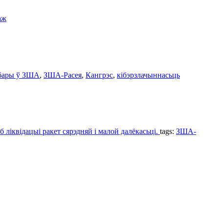
аж
ары ў ЗША
,
ЗША-Расея
,
Кангрэс
,
кібэрзлачыннасьць
іквідацыі ракет сярэдняй і малой далёкасьці.
tags:
ЗША-