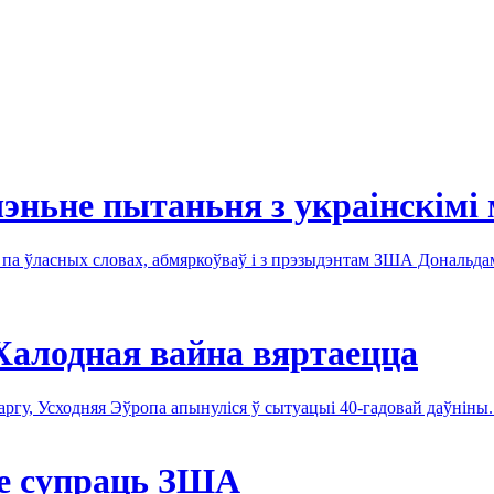
эньне пытаньня з украінскімі
, па ўласных словах, абмяркоўваў і з прэзыдэнтам ЗША Дональд
Халодная вайна вяртаецца
ргу, Усходняя Эўропа апынуліся ў сытуацыі 40-гадовай даўніны
ве супраць ЗША