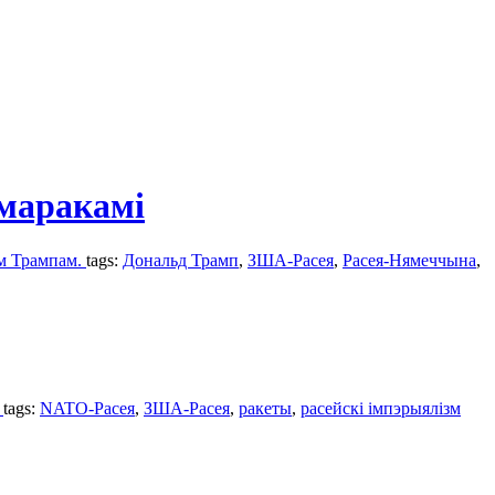
 маракамі
ам Трампам.
tags:
Дональд Трамп
,
ЗША-Расея
,
Расея-Нямеччына
,
.
tags:
NATO-Расея
,
ЗША-Расея
,
ракеты
,
расейскі імпэрыялізм