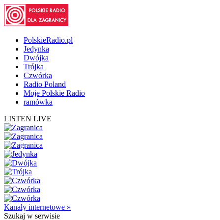
PolskieRadio.pl
Jedynka
Dwójka
Trójka
Czwórka
Radio Poland
Moje Polskie Radio
ramówka
LISTEN LIVE
Kanały internetowe »
Szukaj
w serwisie