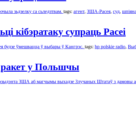
чыла зьдзелку са сьледзтвам.
tags:
агент
,
ЗША-Расея
,
суд
,
шпіян
ьці кібэратаку супраць Расеі
сея будзе ўмешвацца ў выбары ў Кангрэс.
tags:
hp polskie radio
,
Выб
х ракет у Польшчы
зыдэнта ЗША аб магчымы выхадзе Злучаных Штатаў з дамовы аб л