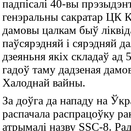
падпісалі 40-вы прэзыдэн
генэральны сакратар ЦК 
дамовы цалкам быў ліквід
паўсярэдняй і сярэдняй да
дзеяньня якіх складаў ад 
гадоў таму дадзеная дамо
Халоднай вайны.
За доўга да нападу на Ўкр
распачала распрацоўку ра
атрымалі назву SSC-8. Ра