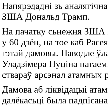
Напярэдадні зь аналягічн
ЗША Дональд Трамп.
На пачатку сьнежня ЗША 
у 60 дзён, на тое каб Рас
гэтай дамовы. Паводле ў
Уладзімера Пуціна патаем
ствараў арсэнал атамных р
Дамова аб ліквідацыі ата
далёкасьці была падпісана