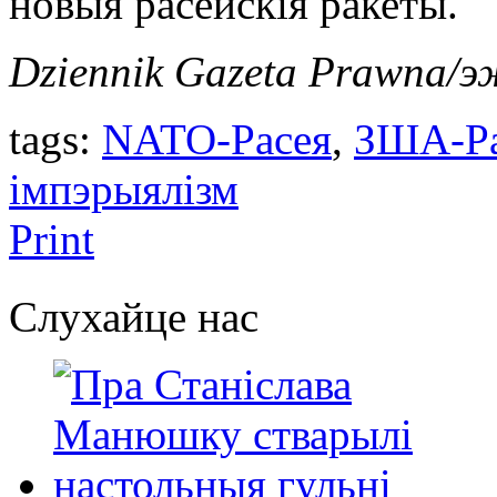
новыя расейскія ракеты.
Dziennik Gazeta Prawna/э
tags:
NATO-Расея
,
ЗША-Ра
імпэрыялізм
Print
Слухайце нас