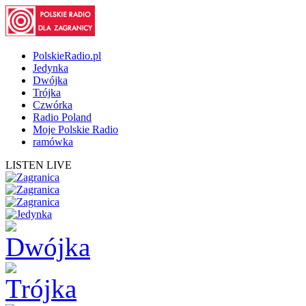
PolskieRadio.pl
Jedynka
Dwójka
Trójka
Czwórka
Radio Poland
Moje Polskie Radio
ramówka
LISTEN LIVE