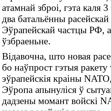
атамнай зброі, гэта каля 3
два батальённы расейскай
Эўрапейскай частцы РФ, а
ўзбраеньне.
Відавочна, што новая рас
бо наўпрост гэтыя ракету 
эўрапейскія краіны NATO,
Эўропа апынуліся ў сытуа
дадзены момант войскі NA