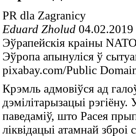
PR dla Zagranicy
Eduard Zholud
04.02.2019
Эўрапейскія краіны NATO,
Эўропа апынуліся ў сытуа
pixabay.com/Public Domai
Крэмль адмовіўся ад гало
дэмілітарызацыі рэгіёну.
паведаміў, што Расея пры
ліквідацыі атамнай зброі 