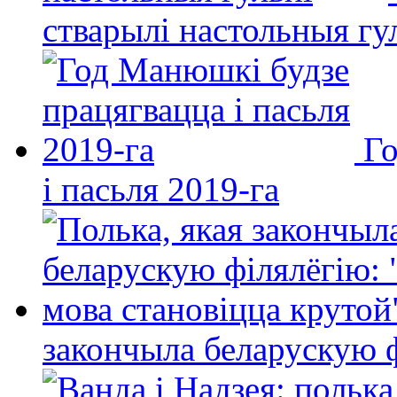
стварылі настольныя гу
Го
і пасьля 2019-га
закончыла беларускую фі