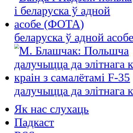
беларуска ў адной асо
далучыцца да элітнага ко
Як нас слухаць
Падкаст