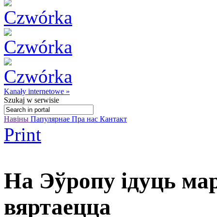
Kanały internetowe »
Szukaj
w serwisie
Навіны
Папулярнае
Пра нас
Кантакт
Print
На Эўропу ідуць ма
вяртаецца