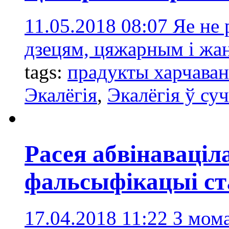
11.05.2018 08:07
Яе не
дзецям, цяжарным і жан
tags:
прадукты харчава
Экалёгія
,
Экалёгія ў су
Расея абвінаваціл
фальсыфікацыі ст
17.04.2018 11:22
З мома