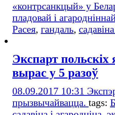
«контрсанкцый» у Белар
пладовай і агароднінна
Расея
,
гандаль
,
садавіна
Экспарт польскіх 
вырас у 5 разоў
08.09.2017 10:31
Экспэр
прызвычайвацца.
tags:
садавіна і агародніна
,
э