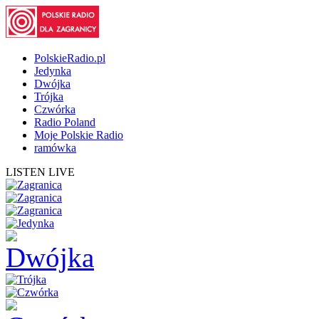
PolskieRadio.pl
Jedynka
Dwójka
Trójka
Czwórka
Radio Poland
Moje Polskie Radio
ramówka
LISTEN LIVE