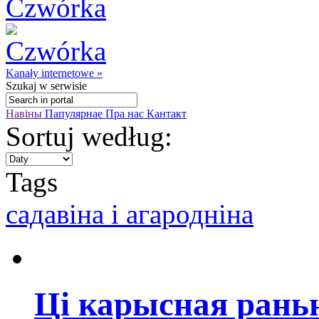
Kanały internetowe »
Szukaj
w serwisie
Навіны
Папулярнае
Пра нас
Кантакт
Sortuj według:
Tags
садавіна і агародніна
Ці карысная рань