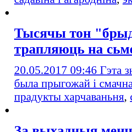
Тысячы тон "брыд
трапляюць на сьм
20.05.2017 09:46
Гэта з
была прыгожай і смачн
прадукты харчаваньня
,
За выхадныя менч