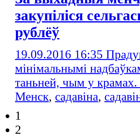
закупіліся сельга
рублёў
19.09.2016 16:35
Праду
мінімальнымі надбаўкам
таньней, чым у крамах
Менск
,
садавіна
,
садаві
1
2