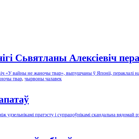
ігі Сьвятланы Алексіевіч пер
віч «У вайны не жаночы твар», выпушчаны ў Японіі, пераклалі н
аночы твар
,
чырвоны чалавек
апатаў
іж удзельнікамі пратэсту і супрацоўнікамі скандальна вядомай р