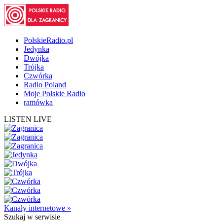
PolskieRadio.pl
Jedynka
Dwójka
Trójka
Czwórka
Radio Poland
Moje Polskie Radio
ramówka
LISTEN LIVE
Kanały internetowe »
Szukaj
w serwisie