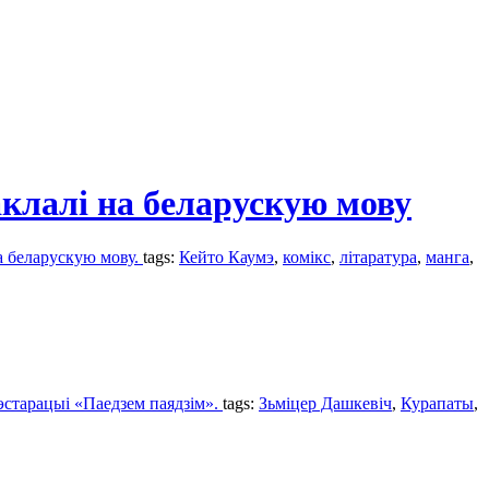
аклалі на беларускую мову
а беларускую мову.
tags:
Кейто Каумэ
,
комікс
,
літаратура
,
манга
,
эстарацыі «Паедзем паядзім».
tags:
Зьміцер Дашкевіч
,
Курапаты
,