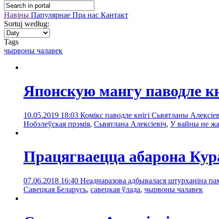
Навіны
Папулярнае
Пра нас
Кантакт
Sortuj według:
Tags
чырвоны чалавек
Японскую мангу паводле кн
10.05.2019 18:03
Комікс паводле кнігі Сьвятланы Алексіе
Нобэлеўская прэмія
,
Сьвятлана Алексіевіч
,
У вайны не ж
Працягваецца абарона Кур
07.06.2018 16:40
Неаднаразова адбывалася штурханіна пам
Савецкая Беларусь
,
савецкая ўлада
,
чырвоны чалавек