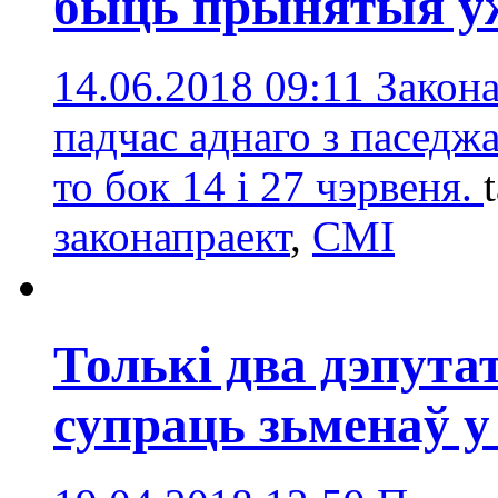
быць прынятыя ўж
14.06.2018 09:11
Закон
падчас аднаго з паседж
то бок 14 і 27 чэрвеня.
законапраект
,
СМІ
Толькі два дэпута
супраць зьменаў у