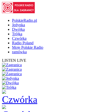
PolskieRadio.pl
Jedynka
Dwójka
Trójka
Czwórka
Radio Poland
Moje Polskie Radio
ramówka
LISTEN LIVE