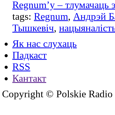
Regnum’у – тлумачаць э
tags:
Regnum
,
Андрэй Б
Тышкевіч
,
нацыяналіст
Як нас слухаць
Падкаст
RSS
Кантакт
Copyright © Polskie Radio