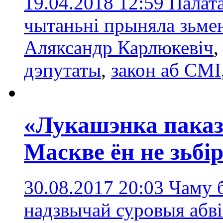
19.04.2018 12:59
Палат
чытаньні прыняла зьме
Аляксандр Карлюкевіч
дэпутаты
,
закон аб СМІ
«Лукашэнка паказв
Маскве ён не зьбі
30.08.2017 20:03
Чаму б
надзвычай суровыя абві