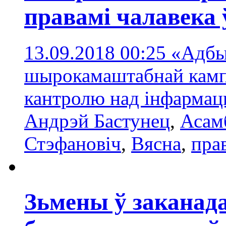
правамі чалавека 
13.09.2018 00:25
«Адбы
шырокамаштабнай кампа
кантролю над інфарма
Андрэй Бастунец
,
Асам
Стэфановіч
,
Вясна
,
пра
Зьмены ў заканад