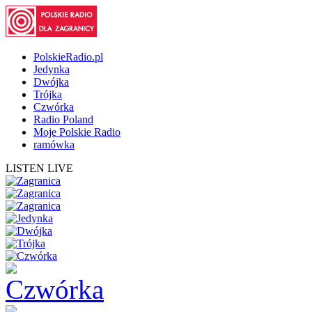
PolskieRadio.pl
Jedynka
Dwójka
Trójka
Czwórka
Radio Poland
Moje Polskie Radio
ramówka
LISTEN LIVE