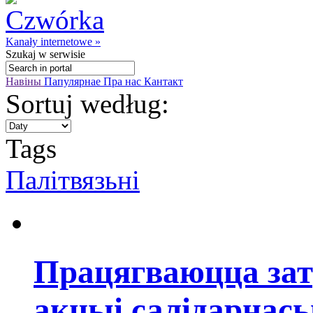
Kanały internetowe »
Szukaj
w serwisie
Навіны
Папулярнае
Пра нас
Кантакт
Sortuj według:
Tags
Палітвязьні
Працягваюцца зат
акцыі салідарнась