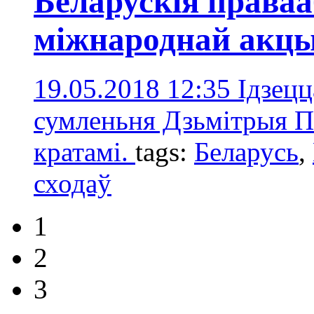
Беларускія права
міжнароднай акцыі
19.05.2018 12:35
Ідзецц
сумленьня Дзьмітрыя Пал
кратамі.
tags:
Беларусь
,
сходаў
1
2
3