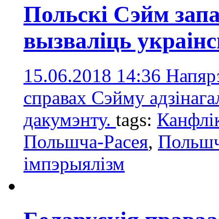
Польскі Сэйм запа
вызваліць украінс
15.06.2018 14:36
Напяр
справах Сэйму адзінага
дакумэнту.
tags:
Канфлік
Польшча-Расея
,
Польшч
імпэрыялізм