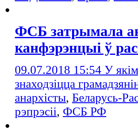
ФСБ затрымала ан
канфэрэнцыі ў ра
09.07.2018 15:54
У якім
знаходзіцца грамадзяні
анархісты
,
Беларусь-Ра
рэпрэсіі
,
ФСБ РФ