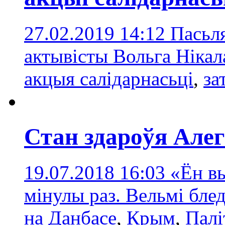
27.02.2019 14:12
Пасьл
актывісты Вольга Ніка
акцыя салідарнасьці
,
за
Стан здароўя Але
19.07.2018 16:03
«Ён в
мінулы раз. Вельмі бле
на Данбасе
,
Крым
,
Палі