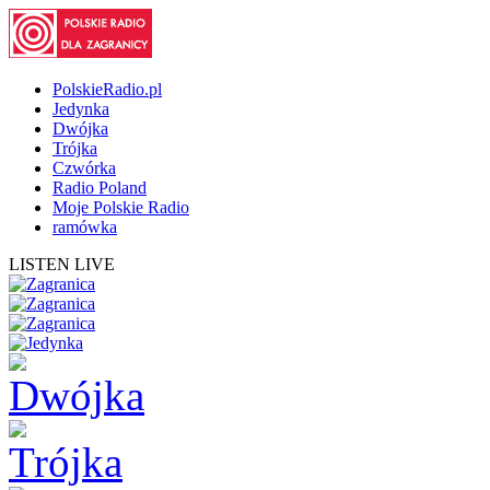
PolskieRadio.pl
Jedynka
Dwójka
Trójka
Czwórka
Radio Poland
Moje Polskie Radio
ramówka
LISTEN LIVE