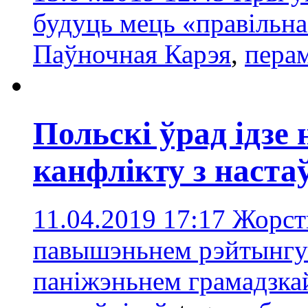
будуць мець «правільна
Паўночная Карэя
,
пера
Польскі ўрад ідзе
канфлікту з наста
11.04.2019 17:17
Жорст
павышэньнем рэйтынгу 
паніжэньнем грамадзкай