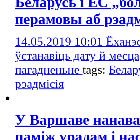
Беларусь і ЕС „б
перамовы аб рэадм
14.05.2019 10:01
Ёханэ
ўстанавіць дату й месца
пагадненьне
tags:
Белар
рэадмісія
У Варшаве нанава
паміж урадам і на