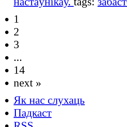
настаўнікаў.
tags:
забас
1
2
3
...
14
next »
Як нас слухаць
Падкаст
RSS