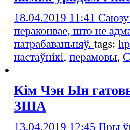
18.04.2019 11:41
Саюзу 
пераконвае, што не адм
патрабаваньняў.
tags:
hp
настаўнікі
,
перамовы
,
С
Кім Чэн Ын гатов
ЗША
13.04.2019 12:45
Пры ў