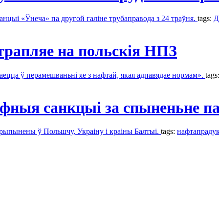
анцыі «Ўнеча» па другой галіне трубаправода з 24 траўня.
tags:
Д
 трапляе на польскія НПЗ
ецца ў перамешваньні яе з нафтай, якая адпавядае нормам».
tags
фныя санкцыі за спыненьне п
рыпынены ў Польшчу, Украіну і краіны Балтыі.
tags:
нафтапраду