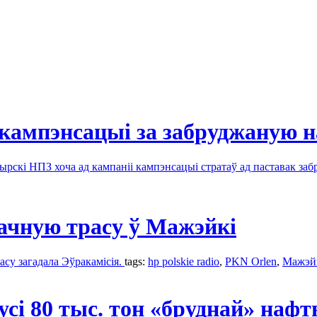
і кампэнсацыі за забруджаную 
ырскі НПЗ хоча ад кампаніі кампэнсацыі стратаў ад паставак за
ачную трасу ў Мажэйкі
асу загадала Эўракамісія.
tags:
hp polskie radio
,
PKN Orlen
,
Мажэй
усі 80 тыс. тон «бруднай» наф