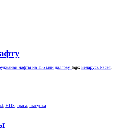
нафту
бруджанай нафты на 155 млн даляраў.
tags:
Беларусь-Расея
,
кі
,
НПЗ
,
траса
,
чыгунка
ты