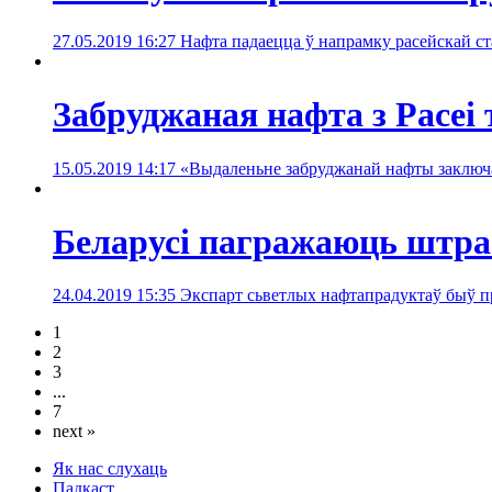
27.05.2019 16:27
Нафта падаецца ў напрамку расейскай ст
Забруджаная нафта з Расеі
15.05.2019 14:17
«Выдаленьне забруджанай нафты заключа
Беларусі пагражаюць штра
24.04.2019 15:35
Экспарт сьветлых нафтапрадуктаў быў п
1
2
3
...
7
next »
Як нас слухаць
Падкаст