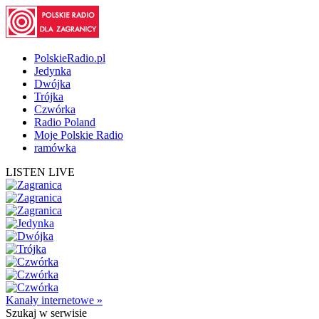
PolskieRadio.pl
Jedynka
Dwójka
Trójka
Czwórka
Radio Poland
Moje Polskie Radio
ramówka
LISTEN LIVE
Kanały internetowe »
Szukaj
w serwisie