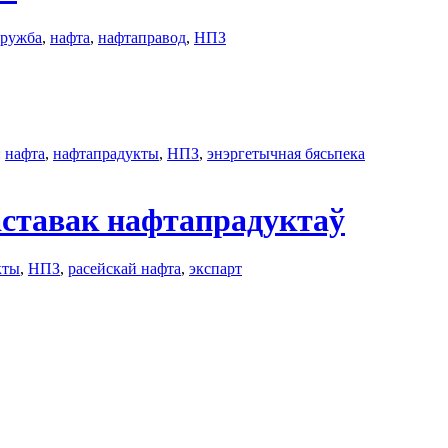
ружбa
,
нафта
,
нафтаправод
,
НПЗ
:
нафта
,
нафтапрадукты
,
НПЗ
,
энэргетычная бясьпека
аставак нафтапрадуктаў
кты
,
НПЗ
,
расейскай нафта
,
экспарт