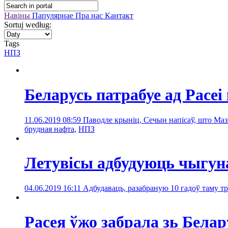
Навіны
Папулярнае
Пра нас
Кантакт
Sortuj według:
Tags
НПЗ
Беларусь патрабуе ад Расе
11.06.2019 08:59
Паводле крыніц, Сечын напісаў, што Маз
брудная нафта
,
НПЗ
Летувісы адбудуюць чыгун
04.06.2019 16:11
Адбудаваць, разабраную 10 гадоў таму тр
Расея ўжо забрала зь Белар