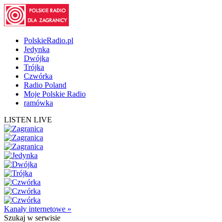
PolskieRadio.pl
Jedynka
Dwójka
Trójka
Czwórka
Radio Poland
Moje Polskie Radio
ramówka
LISTEN LIVE
Kanały internetowe »
Szukaj
w serwisie