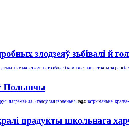
робных злодзеяў зьбівалі й го
, у тым ліку малатком, патрабавалі кампэнсаваць страты за раней
 ў Польшчы
русі пагражае да 5 гадоў зьняволеньня.
tags:
затрыманьне
,
крадзе
кралі прадукты школьнага ха