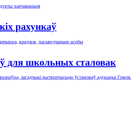
дукты харчаваньня
кіх рахункаў
лачынца
,
крадзеж
,
пасьведчаньне асобы
аў для школьных сталовак
аразнаўца, загадчыкі вытворчасьцю ўстановаў адукацыі Гомля.