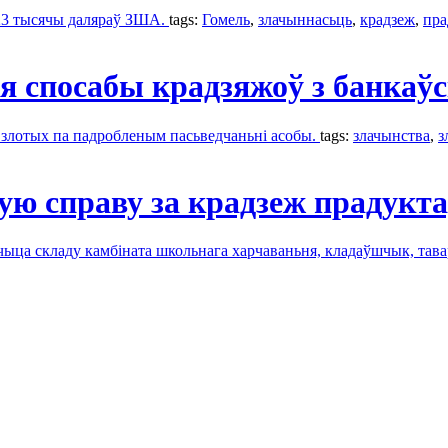
123 тысячы даляраў ЗША.
tags:
Гомель
,
злачыннасьць
,
крадзеж
,
пра
 спосабы крадзяжоў з банкаўс
 злотых па падробленым пасьведчаньні асобы.
tags:
злачынства
,
з
ую справу за крадзеж прадукт
дчыца складу камбіната школьнага харчаваньня, кладаўшчык, тав