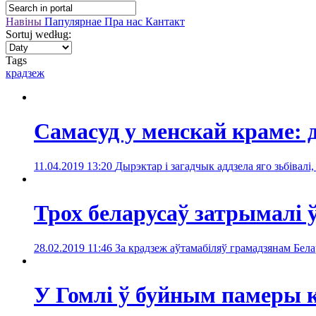
Навіны
Папулярнае
Пра нас
Кантакт
Sortuj według:
Tags
крадзеж
Самасуд у менскай краме: д
11.04.2019 13:20
Дырэктар і загадчык аддзела яго зьбівалі
Трох беларусаў затрымалі
28.02.2019 11:46
За крадзеж аўтамабіляў грамадзянам Бела
У Гомлі ў буйным памеры 