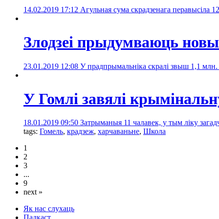
14.02.2019 17:12
Агульная сума скрадзенага перавысіла 
Злодзеі прыдумваюць новыя
23.01.2019 12:08
У прадпрымальніка скралі звыш 1,1 млн.
У Гомлі завялі крымінальн
18.01.2019 09:50
Затрыманыя 11 чалавек, у тым ліку зага
tags:
Гомель
,
крадзеж
,
харчаваньне
,
Школа
1
2
3
...
9
next »
Як нас слухаць
Падкаст