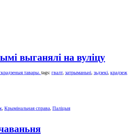
лымі выганялі на вуліцу
 скрадзеныя тавары.
tags:
гвалт
,
затрыманьні
,
зьдзекі
,
крадзеж
ж
,
Крымінальная справа
,
Паліцыя
рчаваньня