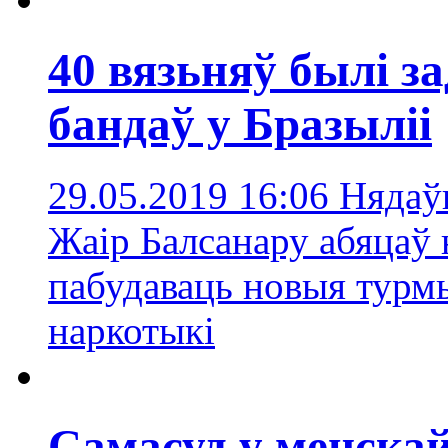
40 вязьняў былі 
бандаў у Бразыліі
29.05.2019 16:06
Нядаў
Жаір Балсанару абяцаў 
пабудаваць новыя турм
наркотыкі
Самасуд у менска