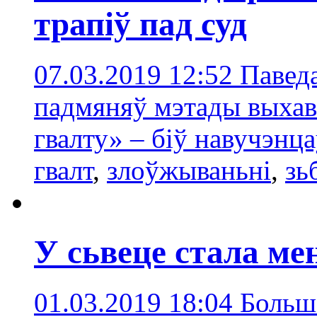
трапіў пад суд
07.03.2019 12:52
Павед
падмяняў мэтады выхав
гвалту» – біў навучэнца
гвалт
,
злоўжываньні
,
зь
У сьвеце стала м
01.03.2019 18:04
Больша