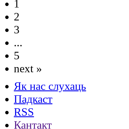
1
2
3
...
5
next »
Як нас слухаць
Падкаст
RSS
Кантакт