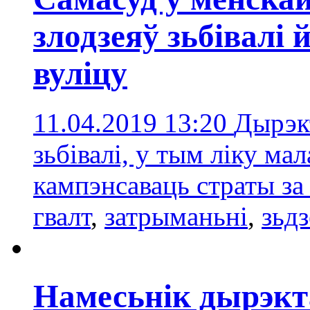
злодзеяў зьбівалі 
вуліцу
11.04.2019 13:20
Дырэкт
зьбівалі, у тым ліку ма
кампэнсаваць страты за
гвалт
,
затрыманьні
,
зьдз
Намесьнік дырэкт