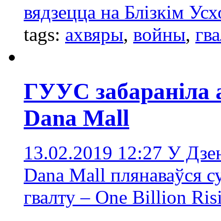
вядзецца на Блізкім Ус
tags:
ахвяры
,
войны
,
гва
ГУУС забараніла 
Dana Mall
13.02.2019 12:27
У Дзен
Dana Mall плянаваўся с
гвалту – One Billion Ris