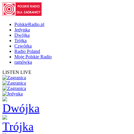
PolskieRadio.pl
Jedynka
Dwójka
Trójka
Czwórka
Radio Poland
Moje Polskie Radio
ramówka
LISTEN LIVE