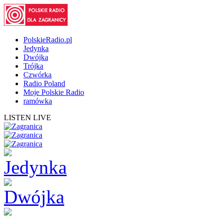
PolskieRadio.pl
Jedynka
Dwójka
Trójka
Czwórka
Radio Poland
Moje Polskie Radio
ramówka
LISTEN LIVE