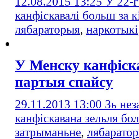
12.08.2015 13:25
У 22-г
канфіскавалі больш за 
лябараторыя
,
наркотыкі
У Менску канфіск
партыя спайсу
29.11.2013 13:00
Зь нез
канфіскавана зельля бо
затрыманьне
,
лябарато