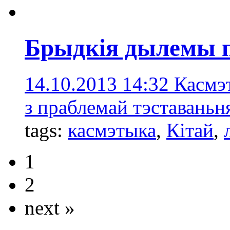
Брыдкія дылемы 
14.10.2013 14:32
Касмэ
з праблемай тэставаньня
tags:
касмэтыка
,
Кітай
,
1
2
next »