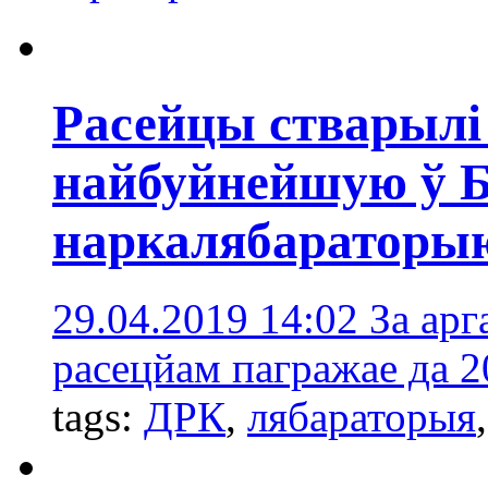
Расейцы стварылі
найбуйнейшую ў Б
наркалябараторы
29.04.2019 14:02
За арг
расецйам пагражае да 2
tags:
ДРК
,
лябараторыя