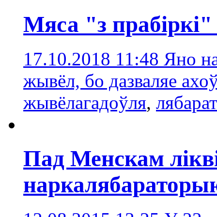
Мяса "з прабіркі"
17.10.2018 11:48
Яно на
жывёл, бо дазваляе ахо
жывёлагадоўля
,
лябара
Пад Менскам лікв
наркалябараторы