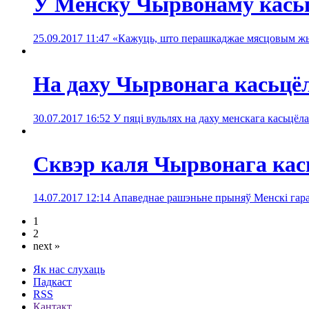
У Менску Чырвонаму касьцё
25.09.2017 11:47
«Кажуць, што перашкаджае мясцовым ж
На даху Чырвонага касьцёл
30.07.2017 16:52
У пяці вульлях на даху менскага касьцёл
Сквэр каля Чырвонага кась
14.07.2017 12:14
Апаведнае рашэньне прыняў Менскі гарад
1
2
next »
Як нас слухаць
Падкаст
RSS
Кантакт