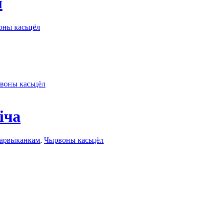
ы
оны касьцёл
воны касьцёл
іча
арвыканкам
,
Чырвоны касьцёл