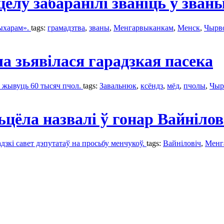
лу забаранілі званіць у зван
ыхарам».
tags:
грамадзтва
,
званы
,
Менгарвыканкам
,
Менск
,
Чырв
а зьявілася гарадзкая пасека
а жывуць 60 тысяч пчол.
tags:
Завальнюк
,
ксёндз
,
мёд
,
пчолы
,
Чыр
цёла назвалі ў гонар Вайнілов
зкі савет дэпутатаў на просьбу менчукоў.
tags:
Вайніловіч
,
Менг