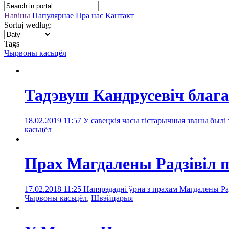
Навіны
Папулярнае
Пра нас
Кантакт
Sortuj według:
Tags
Чырвоны касьцёл
Тадэвуш Кандрусевіч благ
18.02.2019 11:57
У савецкія часы гістарычныя званы былі 
касьцёл
Прах Магдалены Радзівіл п
17.02.2018 11:25
Напярэдадні ўрна з прахам Магдалены Ра
Чырвоны касьцёл
,
Швэйцарыя