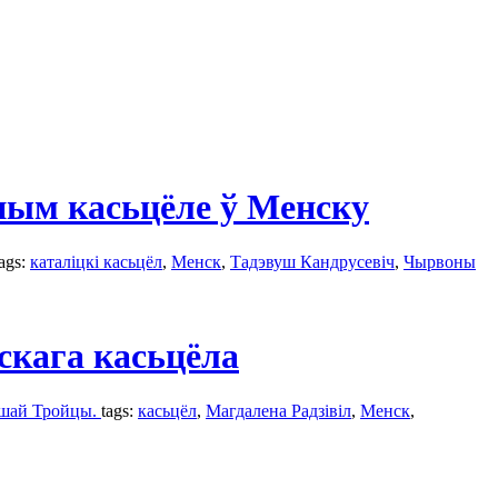
ным касьцёле ў Менску
tags:
каталіцкі касьцёл
,
Менск
,
Тадэвуш Кандрусевіч
,
Чырвоны
скага касьцёла
ейшай Тройцы.
tags:
касьцёл
,
Магдалена Радзівіл
,
Менск
,