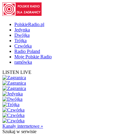
PolskieRadio.pl
Jedynka
Dwójka
Trójka
Czwórka
Radio Poland
Moje Polskie Radio
ramówka
LISTEN LIVE
Kanały internetowe »
Szukaj
w serwisie